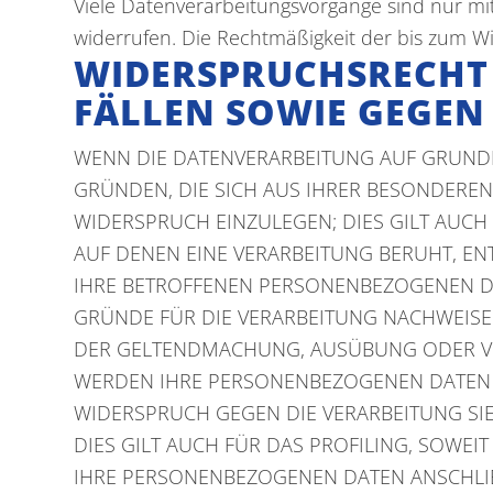
Viele Datenverarbeitungsvorgänge sind nur mit I
widerrufen. Die Rechtmäßigkeit der bis zum W
WIDERSPRUCHSRECHT
FÄLLEN SOWIE GEGEN
WENN DIE DATENVERARBEITUNG AUF GRUNDLAGE
GRÜNDEN, DIE SICH AUS IHRER BESONDERE
WIDERSPRUCH EINZULEGEN; DIES GILT AUCH 
AUF DENEN EINE VERARBEITUNG BERUHT, E
IHRE BETROFFENEN PERSONENBEZOGENEN DA
GRÜNDE FÜR DIE VERARBEITUNG NACHWEISEN
DER GELTENDMACHUNG, AUSÜBUNG ODER VER
WERDEN IHRE PERSONENBEZOGENEN DATEN VE
WIDERSPRUCH GEGEN DIE VERARBEITUNG S
DIES GILT AUCH FÜR DAS PROFILING, SOWE
IHRE PERSONENBEZOGENEN DATEN ANSCHLI