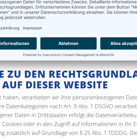
 B. Namen, E-Mail-Adressen o. Ä.) entscheidet.
 keine speziellere Speicherdauer genannt wurde, verb
llt. Wenn Sie ein berechtigtes Löschersuchen geltend m
en gelöscht, sofern wir keine anderen rechtlich zuläs
 oder handelsrechtliche Aufbewahrungsfristen); im let
E ZU DEN RECHTSGRUNDL
AUF DIESER WEBSITE
igt haben, verarbeiten wir Ihre personenbezogenen Date
dere Datenkategorien nach Art. 9 Abs. 1 DSGVO verarbei
ener Daten in Drittstaaten erfolgt die Datenverarbeit
 Cookies oder in den Zugriff auf Informationen in Ihr En
ng zusätzlich auf Grundlage von § 25 Abs. 1 TDDDG. Die 