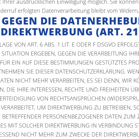
hrer ausdrücklichen Einwilligung möglich. Sie können ei
iderruf erfolgten Datenverarbeitung bleibt vom Widerr
 GEGEN DIE DATENERHEBU
 DIREKTWERBUNG (ART. 21
 VON ART. 6 ABS. 1 LIT. E ODER F DSGVO ERFOLGT,
N SITUATION ERGEBEN, GEGEN DIE VERARBEITUNG I
FÜR EIN AUF DIESE BESTIMMUNGEN GESTÜTZTES PROF
NTNEHMEN SIE DIESER DATENSCHUTZERKLÄRUNG. WEN
TEN NICHT MEHR VERARBEITEN, ES SEI DENN, WIR
, DIE IHRE INTERESSEN, RECHTE UND FREIHEITEN Ü
TEIDIGUNG VON RECHTSANSPRÜCHEN (WIDERSPRUCH 
RARBEITET, UM DIREKTWERBUNG ZU BETREIBEN, SO 
IE BETREFFENDER PERSONENBEZOGENER DATEN ZUM 
IT ES MIT SOLCHER DIREKTWERBUNG IN VERBINDUNG 
ESSEND NICHT MEHR ZUM ZWECKE DER DIREKTWERB